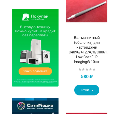
Вал магнитный
(оболочка) для
картриджей
C4096/4127A/X/C8061/Q2
Low Cost ELP
Imaging® 10шт
580 ₽
КУПИТЬ