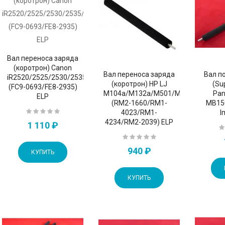
Вал переноса заряда
(коротрон) Canon
Вал переноса заряда
Вал п
iR2520/2525/2530/2535/2545
(коротрон) HP LJ
(Sup
(FC9-0693/FE8-2935)
M104a/M132a/M501/M506/M527
Pan
ELP
CF214A/X
(RM2-1660/RM1-
MB15
4023/RM1-
I
4234/RM2-2039) ELP
1 110 ₽
940 ₽
КУПИТЬ
КУПИТЬ