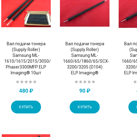
Вал подачи тонера
Вал подачи тонера
Вал п
(Supply Roller)
(Supply Roller)
(Sup
Samsung ML-
Samsung ML-
Sa
1610/1615/2015/3050/3051/4521,
1660/65/1860/65/SCX-
1660/6
Phaser3300MFP ELP
3200/3205 (D104)
3200/
Imaging® 10шт
ELP Imaging®
ELP I
480 ₽
90 ₽
КУПИТЬ
КУПИТЬ