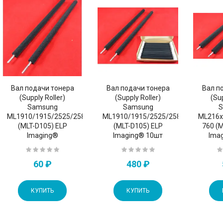
Вал подачи тонера
Вал подачи тонера
Вал п
(Supply Roller)
(Supply Roller)
(Sup
Samsung
Samsung
S
ML1910/1915/2525/2580/4600/4606/4623/SF650P
ML1910/1915/2525/2580/4600/4606
ML216x
(MLT-D105) ELP
(MLT-D105) ELP
760 (
Imaging®
Imaging® 10шт
Ima
60 ₽
480 ₽
КУПИТЬ
КУПИТЬ