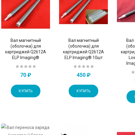
Вал магнитный
Вал магнитный
Вал
(оболочка) для
(оболочка) для
(обо
картриджей Q2612A
картриджей Q2612A
картр
Q5945A
ELP Imaging®
ELP Imaging® 10шт
Lo
Ima
70 ₽
450 ₽
КУПИТЬ
КУПИТЬ