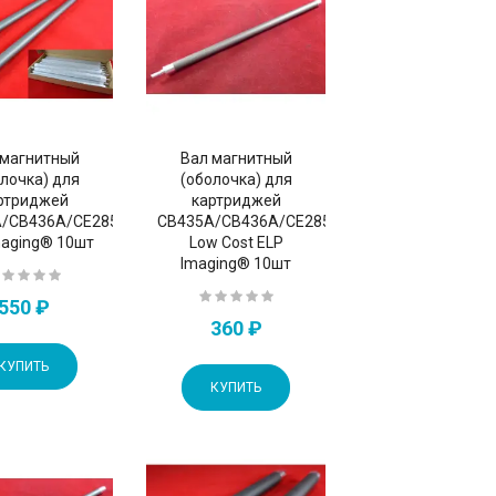
 магнитный
Вал магнитный
лочка) для
(оболочка) для
ртриджей
картриджей
A/CB436A/CE285A/CE278A
CB435A/CB436A/CE285A/CE278A
maging® 10шт
Low Cost ELP
Imaging® 10шт
550 ₽
360 ₽
КУПИТЬ
КУПИТЬ