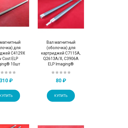
 магнитный
Вал магнитный
лочка) для
(оболочка) для
иджей C4129X
картриджей C7115A,
A/X
/Q6511A/X/Q7551A/X/CE255A/X
w Cost ELP
Q2613A/X, C3906A
ging® 10шт
ELP Imaging®
310 ₽
80 ₽
КУПИТЬ
КУПИТЬ