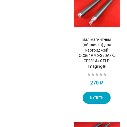
Вал магнитный
(оболочка) для
картриджей
CC364A/CE390A/X,
CF281A/X ELP
Imaging®
270 ₽
КУПИТЬ