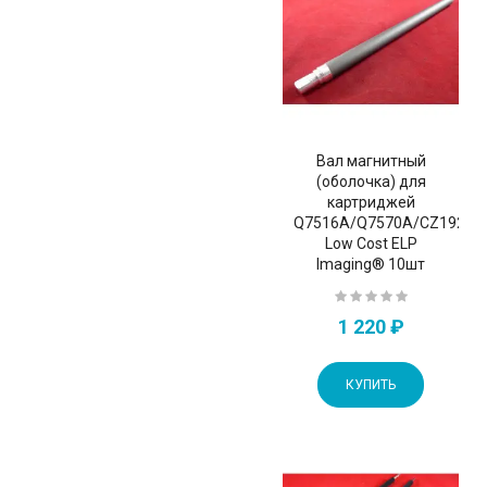
Вал магнитный
(оболочка) для
картриджей
Q7516A/Q7570A/CZ192A/
Low Cost ELP
Imaging® 10шт
1 220 ₽
КУПИТЬ