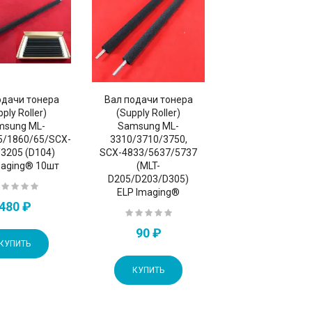
одачи тонера
Вал подачи тонера
ply Roller)
(Supply Roller)
msung ML-
Samsung ML-
5/1860/65/SCX-
3310/3710/3750,
3205 (D104)
SCX-4833/5637/5737
maging® 10шт
(MLT-
D205/D203/D305)
ELP Imaging®
480 ₽
90 ₽
КУПИТЬ
КУПИТЬ