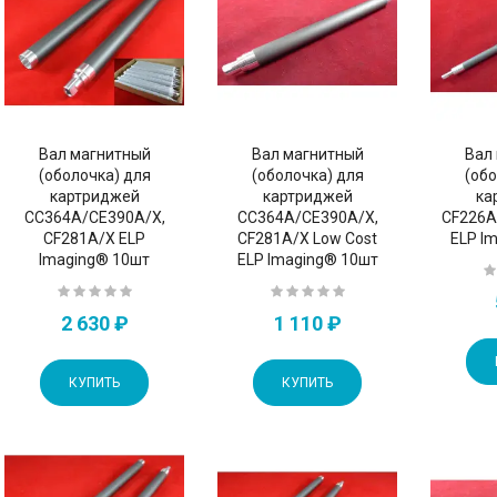
Вал магнитный
Вал магнитный
Вал
(оболочка) для
(оболочка) для
(обо
картриджей
картриджей
ка
CC364A/CE390A/X,
CC364A/CE390A/X,
CF226A
CF281A/X ELP
CF281A/X Low Cost
ELP I
Imaging® 10шт
ELP Imaging® 10шт
2 630 ₽
1 110 ₽
КУПИТЬ
КУПИТЬ