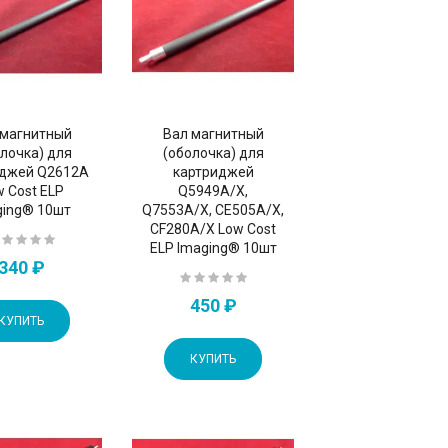
 магнитный
Вал магнитный
лочка) для
(оболочка) для
иджей Q2612A
картриджей
w Cost ELP
Q5949A/X,
ging® 10шт
Q7553A/X, CE505A/X,
CF280A/X Low Cost
ELP Imaging® 10шт
340 ₽
450 ₽
КУПИТЬ
КУПИТЬ