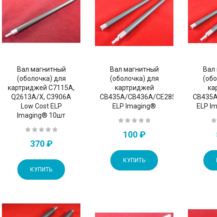
Вал магнитный
Вал магнитный
Вал
(оболочка) для
(оболочка) для
(обо
картриджей C7115A,
картриджей
ка
Q2613A/X, C3906A
CB435A/CB436A/CE285A/CE278A
CB435
Low Cost ELP
ELP Imaging®
ELP I
Imaging® 10шт
100 ₽
370 ₽
КУПИТЬ
КУПИТЬ