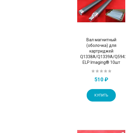
Вал магнитный
(оболочка) для
картриджей
Q1338A/Q1339A/Q5942A/
ELP Imaging® 10шт
510 ₽
КУПИТЬ