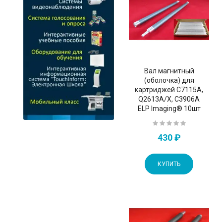
Вал магнитный
(оболочка) для
картриджей C7115A,
Q2613A/X, C3906A
ELP Imaging® 10шт
430 ₽
КУПИТЬ