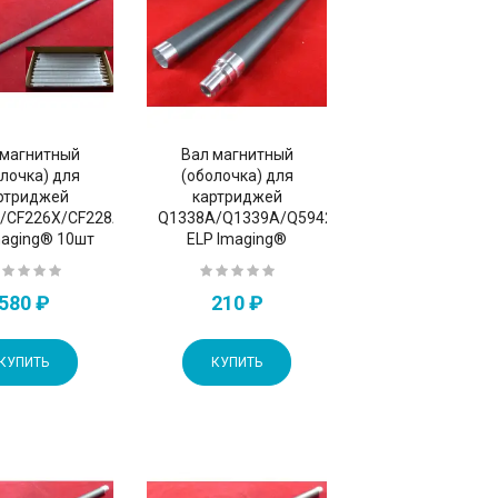
 магнитный
Вал магнитный
лочка) для
(оболочка) для
ртриджей
картриджей
/CF226X/CF228A/CF259A/CF259X/CF287A/CF287X
Q1338A/Q1339A/Q5942A/Q5945A
maging® 10шт
ELP Imaging®
580 ₽
210 ₽
КУПИТЬ
КУПИТЬ