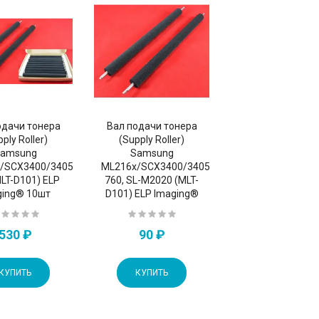
одачи тонера
Вал подачи тонера
ply Roller)
(Supply Roller)
amsung
Samsung
/4623/SF650P
/SCX3400/3405/3405F/3405FW/3407/SF-
ML216x/SCX3400/3405/3405F/3405FW/3407/S
MLT-D101) ELP
760, SL-M2020 (MLT-
ging® 10шт
D101) ELP Imaging®
530 ₽
90 ₽
КУПИТЬ
КУПИТЬ