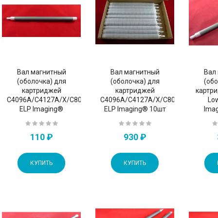
Вал магнитный
Вал магнитный
Вал
(оболочка) для
(оболочка) для
(обо
картриджей
картриджей
картр
610A/Q6511A/X/Q7551A/X/CE255A/X
C4096A/C4127A/X/C8061X/Q2610A/Q6511A/X/Q7551A/X/CE255
C4096A/C4127A/X/C8061X/Q2610A
Lo
ELP Imaging®
ELP Imaging® 10шт
Ima
110 ₽
930 ₽
КУПИТЬ
КУПИТЬ