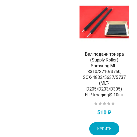
Вал подачи тонера
(Supply Roller)
Samsung ML-
3310/3710/3750,
SCX-4833/5637/5737
(MLT-
D205/D203/D305)
ELP Imaging® 10шт
510 ₽
КУПИТЬ