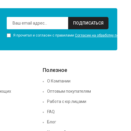
ПОДПИСАТЬСЯ
Я прочитал и согласен с правилами
Согласие на обработку персона
Полезное
О Компании
ующих
Оптовым покупателям
Работа с юр.лицами
FAQ
Блог