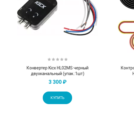
Конвертер Kicx HL02MS черный
Контро
двухканальный (упак.:1шт)
3 300 ₽
КУПИТЬ