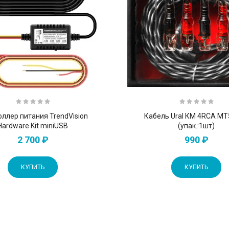
ллер питания TrendVision
Кабель Ural КМ 4RCA М
Hardware Kit miniUSB
(упак.:1шт)
2 700 ₽
990 ₽
КУПИТЬ
КУПИТЬ