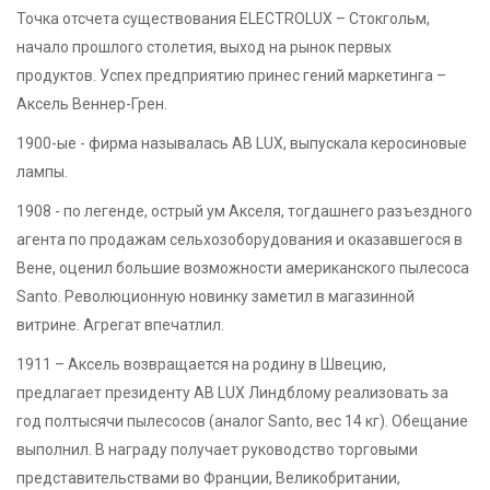
Точка отсчета существования ELECTROLUX – Стокгольм,
начало прошлого столетия, выход на рынок первых
продуктов. Успех предприятию принес гений маркетинга –
Аксель Веннер-Грен.
1900-ые - фирма называлась AB LUX, выпускала керосиновые
лампы.
1908 - по легенде, острый ум Акселя, тогдашнего разъездного
агента по продажам сельхозоборудования и оказавшегося в
Вене, оценил большие возможности американского пылесоса
Santo. Революционную новинку заметил в магазинной
витрине. Агрегат впечатлил.
1911 – Аксель возвращается на родину в Швецию,
предлагает президенту AB LUX Линдблому реализовать за
год полтысячи пылесосов (аналог Santo, вес 14 кг). Обещание
выполнил. В награду получает руководство торговыми
представительствами во Франции, Великобритании,