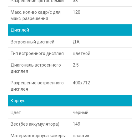
Разрешение фотосъемки
38
Макс. кол-во кадр/с для
120
макс. разрешения
Дисплей
Встроенный дисплей
ДА
Тип встроенного дисплея
цветной
Диагональ встроенного
2.5
дисплея
Разрешение встроенного
400x712
дисплея
Корпус
Цвет
черный
Вес (без аккумулятора)
149
Материал корпуса камеры
пластик