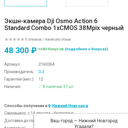
Экшн-камера Dji Osmo Action 6
Standard Combo 1xCMOS 38Mpix черный
0 отзывов
/
Написать отзыв
48 300 ₽
+483 бонусов
(подробнее о бонусах)
Артикул:
2160364
Производитель:
DJI
Гарантия (мес.):
12
Наличие:
✅ В наличии 37 шт
Способы получения в
Нижний Новгород
Самовывоз:
c 14 августа - бесплатно
Ваш город —
Нижний Новгород
Доставка до подъезда:
c 14 августа - 300 ₽ (от 5 000 ₽
Угадали?
бесплатно)