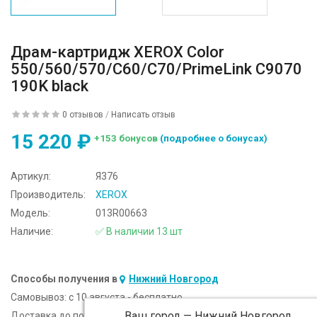
Драм-картридж XEROX Color
550/560/570/С60/С70/PrimeLink C9070
190K black
0 отзывов
/
Написать отзыв
15 220 ₽
+153 бонусов
(подробнее о бонусах)
Артикул:
Я376
Производитель:
XEROX
Модель:
013R00663
Наличие:
✅ В наличии 13 шт
Способы получения в
Нижний Новгород
Самовывоз:
c 10 августа - бесплатно
Ваш город —
Нижний Новгород
Доставка до подъезда:
c 10 августа - 300 ₽ (от 5 000 ₽