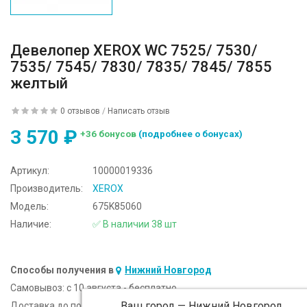
Девелопер XEROX WC 7525/ 7530/
7535/ 7545/ 7830/ 7835/ 7845/ 7855
желтый
0 отзывов
/
Написать отзыв
3 570 ₽
+36 бонусов
(подробнее о бонусах)
Артикул:
10000019336
Производитель:
XEROX
Модель:
675K85060
Наличие:
✅ В наличии 38 шт
Способы получения в
Нижний Новгород
Самовывоз:
c 10 августа - бесплатно
Ваш город —
Нижний Новгород
Доставка до подъезда:
c 10 августа - 300 ₽ (от 5 000 ₽