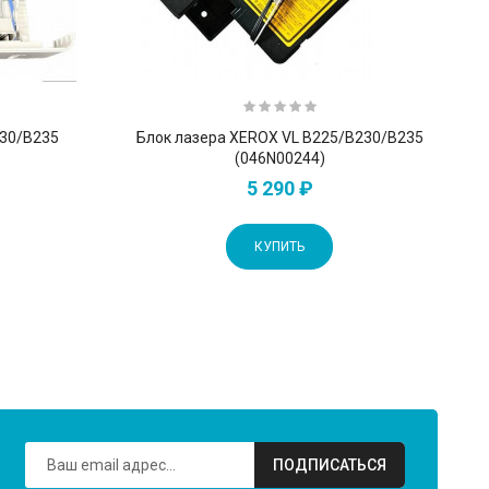
230/B235
Блок лазера XEROX VL B225/B230/B235
(046N00244)
5 290 ₽
КУПИТЬ
ПОДПИСАТЬСЯ