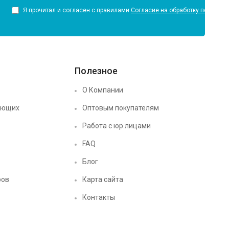
Я прочитал и согласен с правилами
Согласие на обработку персона
Полезное
О Компании
ующих
Оптовым покупателям
Работа с юр.лицами
FAQ
Блог
ров
Карта сайта
Контакты