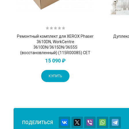
Ремонтный комплект для XEROX Phaser
Дуплекс
3610DN, WorkCentre
3610DN/3615DN/3655S
(восстановленный) (115R00085) CET
15 090 ₽
КУПИТЬ
ПОДЕЛИТЬСЯ