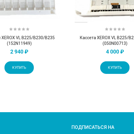
 XEROX VL B225/B230/B235
Кассета XEROX VL B225/B
(152N11949)
(050N00713)
2 940 ₽
4 000 ₽
КУПИТЬ
КУПИТЬ
ПОДПИСАТЬСЯ НА