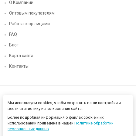
О Компании
Оптовым покупателям
Работа с юр.лицами
FAQ
Блог
Карта сайта
Контакты
Мы используем cookies, чтобы сохранять ваши настройки и
вести статистику использования сайта.
Более подробная информация о файлах cookie и их
Нижегородский цифровой CHIP52 - компьютерный магазин ©
использовании приведена в нашей
Политике обработки
2026 Разработано в
proportfolio.ru
персональных данных
.