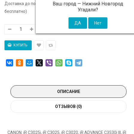
Ваш город —
Нижний Новгород
Доставка до подъезда:
c 10 августа - 300 ₽ (от 5 000 ₽
Угадали?
бесплатно)
ОПИСАНИЕ
ОТЗЫВОВ (0)
CANON: iR C3025i, iR C3025, iR C3020, iR ADVANCE C3530i III, iR