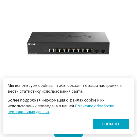
Мы используем cookies, чтобы сохранять ваши настройки и
вести статистику использования сайта.
Коммутатор D-Link DGS-1210-10X/ME/C1A (L2) 8x1Гбит/с
2SFP+ управляемый
Более подробная информация о файлах cookie и их
использовании приведена в нашей
Политике обработки
персональных данных
.
18 490 ₽
СОГЛАСЕН
КУПИТЬ