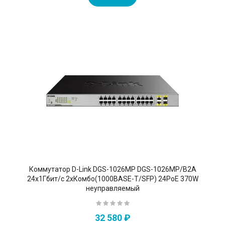
Коммутатор D-Link DGS-1026MP DGS-1026MP/B2A
24x1Гбит/с 2xКомбо(1000BASE-T/SFP) 24PoE 370W
неуправляемый
32 580 ₽