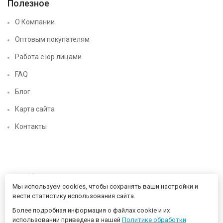
Полезное
О Компании
Оптовым покупателям
Работа с юр.лицами
FAQ
Блог
Карта сайта
Контакты
Мы используем cookies, чтобы сохранять ваши настройки и
вести статистику использования сайта.
Более подробная информация о файлах cookie и их
Нижегородский цифровой CHIP52 - компьютерный магазин ©
использовании приведена в нашей
Политике обработки