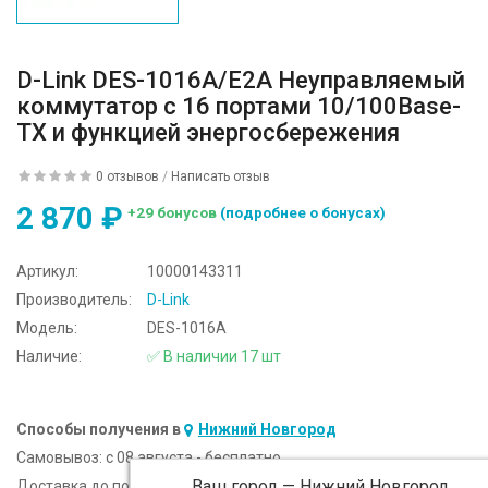
D-Link DES-1016A/E2A Неуправляемый
коммутатор с 16 портами 10/100Base-
TX и функцией энергосбережения
0 отзывов
/
Написать отзыв
2 870 ₽
+29 бонусов
(подробнее о бонусах)
Артикул:
10000143311
Производитель:
D-Link
Модель:
DES-1016A
Наличие:
✅ В наличии 17 шт
Способы получения в
Нижний Новгород
Самовывоз:
c 08 августа - бесплатно
Ваш город —
Нижний Новгород
Доставка до подъезда:
c 08 августа - 300 ₽ (от 5 000 ₽