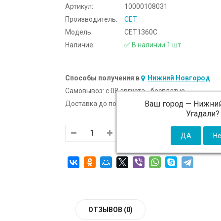
Артикул:
10000108031
Производитель:
CET
Модель:
CET1360C
Наличие:
✅ В наличии 1 шт
Способы получения в
Нижний Новгород
Самовывоз:
c 08 августа - бесплатно
Ваш город —
Нижний
Доставка до подъезда:
c 08 августа - 300 ₽ (от
Угадали?
ОТЗЫВОВ (0)