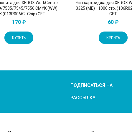
юнита для XEROX WorkCentre
Чип картриджа для XEROX W
0/7535/7545/7556 CMYK (WW)
3325 (ME) 11000 стр. (106R0
K (013R00662-Chip) CET
CET
170 ₽
60 ₽
КУПИТЬ
КУПИТЬ
ПОДПИСАТЬСЯ НА
РАССЫЛКУ