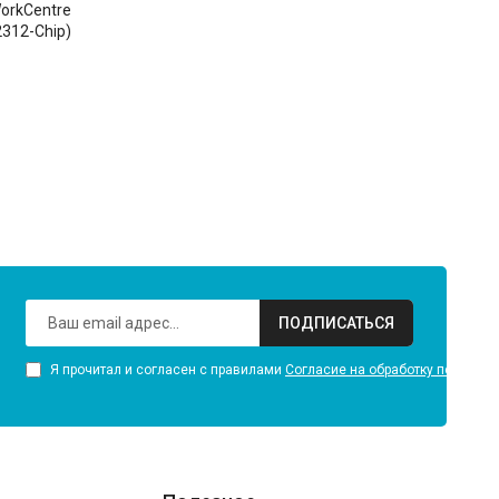
orkCentre
2312-Chip)
ПОДПИСАТЬСЯ
Я прочитал и согласен с правилами
Согласие на обработку персона