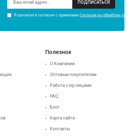
ПОДПИСАТЬСЯ
Я прочитал и согласен с правилами
Согласие на обработку персона
Полезное
О Компании
ующих
Оптовым покупателям
Работа с юр.лицами
FAQ
Блог
ров
Карта сайта
Контакты