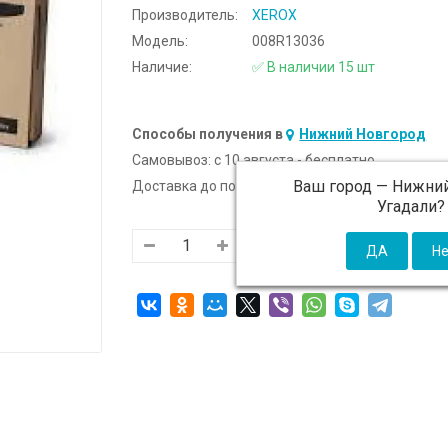
Производитель:
XEROX
Модель:
008R13036
Наличие:
✅ В наличии 15 шт
Способы получения в
Нижний Новгород
Самовывоз:
c 10 августа - бесплатно
Ваш город —
Нижний
Доставка до подъезда:
c 10 августа - 300 ₽ (от
Угадали?