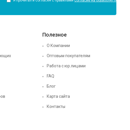
Я прочитал и согласен с правилами
Согласие на обработку персона
Полезное
О Компании
ующих
Оптовым покупателям
Работа с юр.лицами
FAQ
Блог
ров
Карта сайта
Контакты