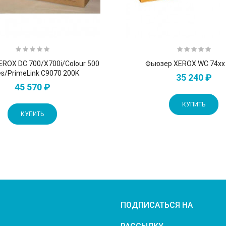
ROX DC 700/X700i/Colour 500
Фьюзер XEROX WC 74xx
es/PrimeLink C9070 200K
35 240 ₽
45 570 ₽
КУПИТЬ
КУПИТЬ
ПОДПИСАТЬСЯ НА