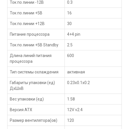
Ток по линии -12В
0.3
Ток по линии +5В
16
Ток по линии +12В
30
Питание процессора
4+4 pin
Ток по линии +5В Standby
2.5
Длина линий питания
600
процессора
Тип системы охлаждения
активная
Габариты упаковки (ед)
0.23x0.1x0.2
ДхШхВ
Вес упаковки (ед)
1.58
Версия ATX
12V v2.4
Размер вентилятора(ов)
120