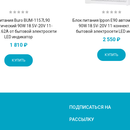
питания Buro BUM-1157L90
Блок питания Ippon E90 авто
ический 90W 18.5V-20V 11-
90W 18.5V-20V 11-коннект.
4.62A от бытовой электросети
бытовой электросети LED и
LED индикатор
2 550 ₽
1 810 ₽
КУПИТЬ
КУПИТЬ
ПОДПИСАТЬСЯ НА
РАССЫЛКУ