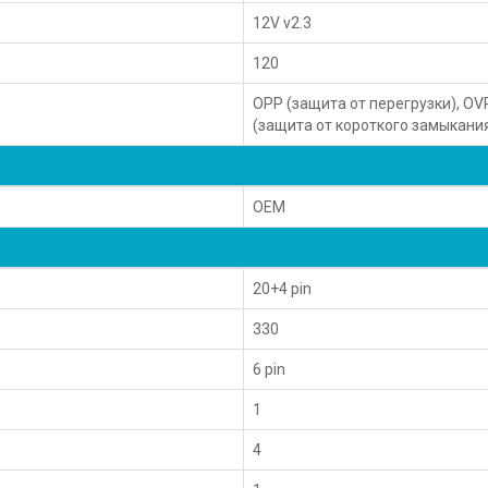
12V v2.3
120
OPP (защита от перегрузки), O
(защита от короткого замыкани
OEM
20+4 pin
330
6 pin
1
4