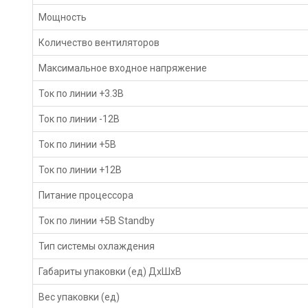
Мощность
Количество вентиляторов
Максимальное входное напряжение
Ток по линии +3.3В
Ток по линии -12В
Ток по линии +5В
Ток по линии +12В
Питание процессора
Ток по линии +5В Standby
Тип системы охлаждения
Габариты упаковки (ед) ДхШхВ
Вес упаковки (ед)