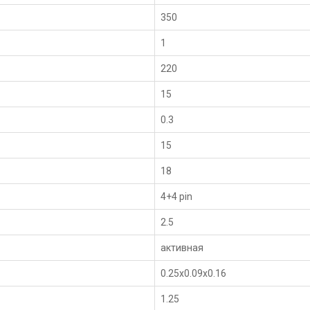
350
1
220
15
0.3
15
18
4+4 pin
2.5
активная
0.25x0.09x0.16
1.25