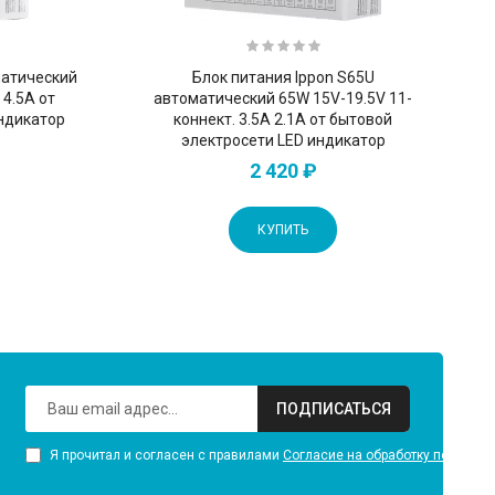
матический
Блок питания Ippon S65U
 4.5A от
автоматический 65W 15V-19.5V 11-
ндикатор
коннект. 3.5A 2.1A от бытовой
электросети LED индикатор
2 420 ₽
КУПИТЬ
ПОДПИСАТЬСЯ
Я прочитал и согласен с правилами
Согласие на обработку персона