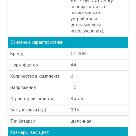
АА. Результаты могут
варьироваться в
зависимости от
устройства и
интенсивности
использования).
Основные характеристики
Бренд
OPTICELL
Форм-фактор
AA
Количество в комплекте
6
Напряжение
1.5
Страна производства
Китай
Вес упаковки (ед)
0.15
Тип батареи
щелочная
Размеры, вес, цвет