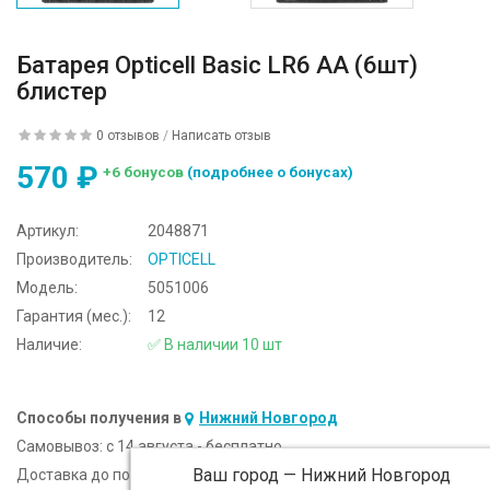
Батарея Opticell Basic LR6 AA (6шт)
блистер
0 отзывов
/
Написать отзыв
570 ₽
+6 бонусов
(подробнее о бонусах)
Артикул:
2048871
Производитель:
OPTICELL
Модель:
5051006
Гарантия (мес.):
12
Наличие:
✅ В наличии 10 шт
Способы получения в
Нижний Новгород
Самовывоз:
c 14 августа - бесплатно
Ваш город —
Нижний Новгород
Доставка до подъезда:
c 14 августа - 300 ₽ (от 5 000 ₽