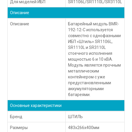
Для моделей ИБП
SR1106L/SR1110L/SR3110L
Описание
Описание
Батарейный модуль BMR-
192-12-C используется
совместно с однофазными
ИБП «Штиль» SR1106L,
SR1110L и SR3110L
стоечного исполнения
мощностью 6 и 10 кВА.
Модуль является прочным
металлическим
контейнером с уже
предустановленными
аккумуляторными
батареями.
Основные характеристики
Бренд
ШТИЛЬ
Размеры
483x266x400мм