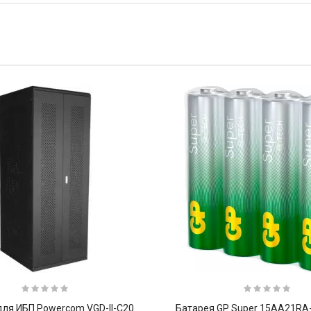
для ИБП Powercom VGD-II-C20
Батарея GP Super 15AA21RA