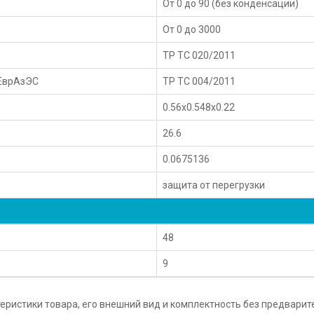
От 0 до 90 (без конденсации)
От 0 до 3000
ТР ТС 020/2011
 ЕврАзЭС
ТР ТС 004/2011
0.56x0.548x0.22
26.6
0.0675136
защита от перегрузки
48
9
еристики товара, его внешний вид и комплектность без предвари