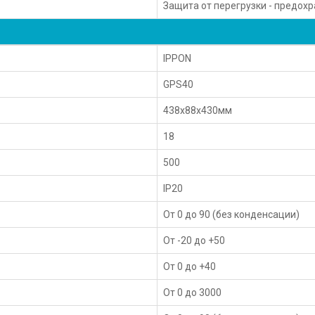
Защита от перегрузки - предох
IPPON
GPS40
438x88x430мм
18
500
IP20
От 0 до 90 (без конденсации)
От -20 до +50
От 0 до +40
От 0 до 3000