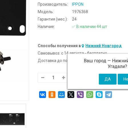
Производитель:
IPPON
Модель:
1976368
Гарантия (мес.):
24
Наличие:
✅ В наличии 44 шт
Способы получения в
Нижний Новгород
Самовывоз:
c 14 августа - бесплатно
Ваш город —
Нижний
Доставка до подъезда:
c 14 августа - 300 ₽ (от
Угадали?