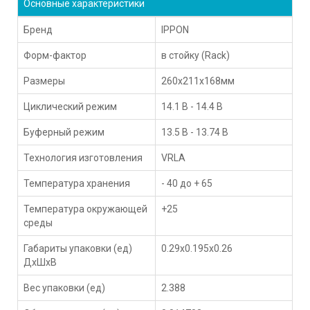
Основные характеристики
Бренд
IPPON
Форм-фактор
в стойку (Rack)
Размеры
260x211x168мм
Циклический режим
14.1 В - 14.4 В
Буферный режим
13.5 В - 13.74 В
Технология изготовления
VRLA
Температура хранения
- 40 до + 65
Температура окружающей
+25
среды
Габариты упаковки (ед)
0.29x0.195x0.26
ДхШхВ
Вес упаковки (ед)
2.388