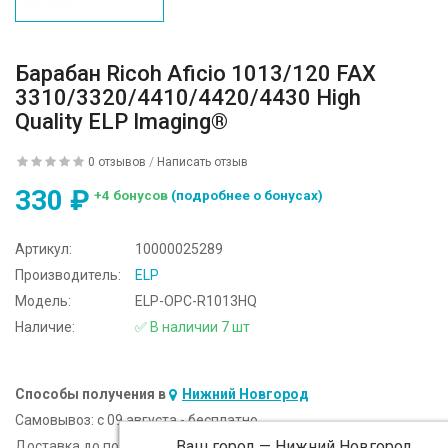
Барабан Ricoh Aficio 1013/120 FAX
3310/3320/4410/4420/4430 High
Quality ELP Imaging®
0 отзывов
/
Написать отзыв
330 ₽
+4 бонусов
(подробнее о бонусах)
Артикул:
10000025289
Производитель:
ELP
Модель:
ELP-OPC-R1013HQ
Наличие:
✅ В наличии 7 шт
Способы получения в
Нижний Новгород
Самовывоз:
c 09 августа - бесплатно
Ваш город —
Нижний Новгород
Доставка до подъезда:
c 09 августа - 300 ₽ (от 5 000 ₽