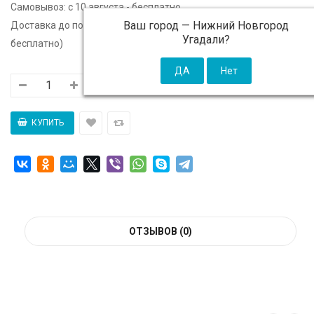
Самовывоз:
c 10 августа - бесплатно
Ваш город —
Нижний Новгород
Доставка до подъезда:
c 10 августа - 300 ₽ (от 5 000 ₽
Угадали?
бесплатно)
ОТЗЫВОВ (0)