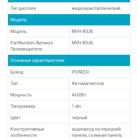
Тип дисплея
жидкокристаллический
Модель
Модель
MVH-85UB
PartNumber/Артикул
MVH-85UB
Производителя
Основные характеристики
Бренд
PIONEER
Тип
Автомагнитола
Мощность
4x50Вт
Типоразмер
1 din
Цвет
черный
Конструктивные
аудиовход на передней
особенности
панели, съемная панель