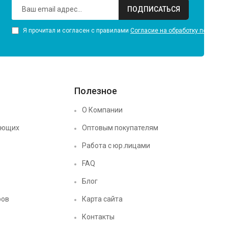
ПОДПИСАТЬСЯ
Я прочитал и согласен с правилами
Согласие на обработку персона
Полезное
О Компании
ующих
Оптовым покупателям
Работа с юр.лицами
FAQ
Блог
ров
Карта сайта
Контакты