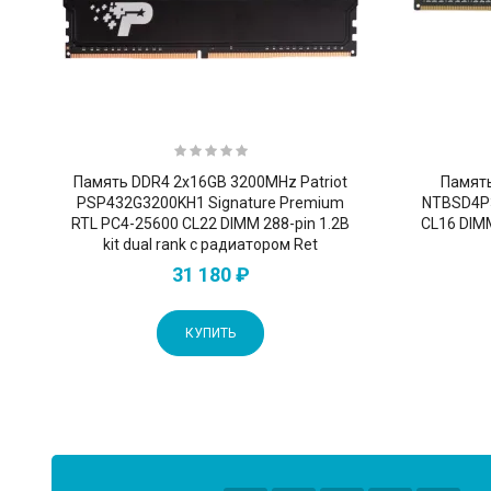
Память DDR4 2x16GB 3200MHz Patriot
Память
PSP432G3200KH1 Signature Premium
NTBSD4P3
RTL PC4-25600 CL22 DIMM 288-pin 1.2В
CL16 DIMM
kit dual rank с радиатором Ret
31 180 ₽
КУПИТЬ