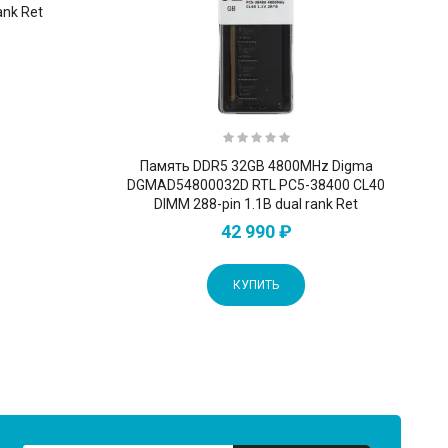
ank Ret
Память DDR5 32GB 4800MHz Digma
DGMAD54800032D RTL PC5-38400 CL40
DIMM 288-pin 1.1В dual rank Ret
42 990 ₽
КУПИТЬ