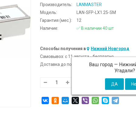
Производитель:
LANMASTER
Модель:
LAN-SFP-LX1.25-SM
Гарантия (мес.):
12
Наличие:
✅ В наличии 40 шт
Способы получения в
Нижний Новгород
Самовывоз:
c 11 августа - бесплатно
Ваш город —
Нижний
Доставка до подъезда:
c 11 августа - 300 ₽ (от
Угадали?