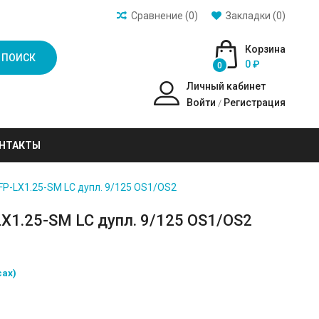
Сравнение (0)
Закладки (0)
Корзина
ПОИСК
0 ₽
0
Личный кабинет
Войти
Регистрация
/
НТАКТЫ
FP-LX1.25-SM LC дупл. 9/125 OS1/OS2
X1.25-SM LC дупл. 9/125 OS1/OS2
сах)