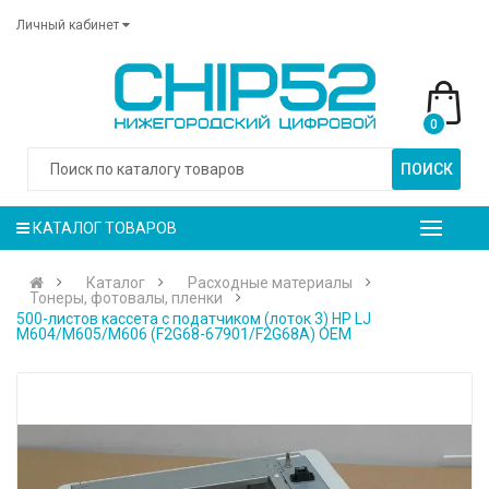
Личный кабинет
0
ПОИСК
КАТАЛОГ ТОВАРОВ
Каталог
Расходные материалы
Тонеры, фотовалы, пленки
500-листов кассета с податчиком (лоток 3) HP LJ
M604/M605/M606 (F2G68-67901/F2G68A) OEM