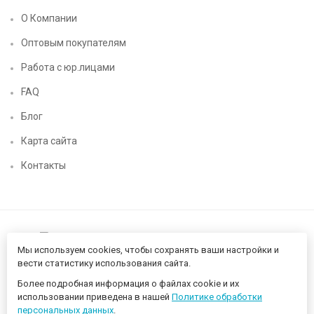
О Компании
Оптовым покупателям
Работа с юр.лицами
FAQ
Блог
Карта сайта
Контакты
Мы используем cookies, чтобы сохранять ваши настройки и
вести статистику использования сайта.
Более подробная информация о файлах cookie и их
Нижегородский цифровой CHIP52 - компьютерный магазин ©
использовании приведена в нашей
Политике обработки
2026 Разработано в
proportfolio.ru
персональных данных
.