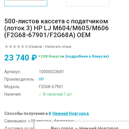
500-листов кассета с податчиком
(лоток 3) HP LJ M604/M605/M606
(F2G68-67901/F2G68A) OEM
0 отзывов
/
Написать отзыв
23 740 ₽
+238 бонусов
(подробнее о бонусах)
Артикул:
10000023681
Производитель:
HP
Модель:
F2G68-67901
Наличие:
✅ В наличии 1 шт
Способы получения в
Нижний Новгород
Самовывоз:
c 09 августа - бесплатно
Ваш город —
Нижний Новгород
Доставка до подъезда:
c 09 августа - 300 ₽ (от 5 000 ₽