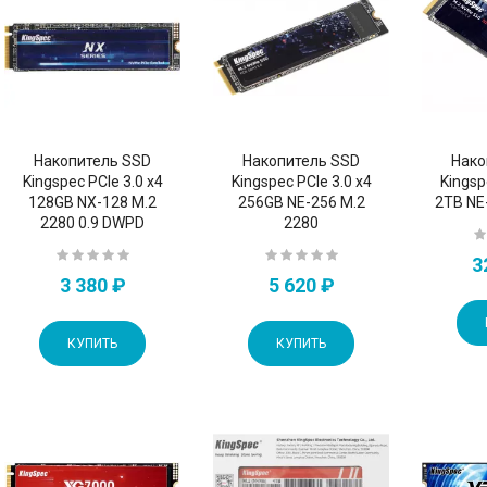
Накопитель SSD
Накопитель SSD
Нако
Kingspec PCIe 3.0 x4
Kingspec PCIe 3.0 x4
Kingsp
128GB NX-128 M.2
256GB NE-256 M.2
2TB NE
2280 0.9 DWPD
2280
3
3 380 ₽
5 620 ₽
КУПИТЬ
КУПИТЬ