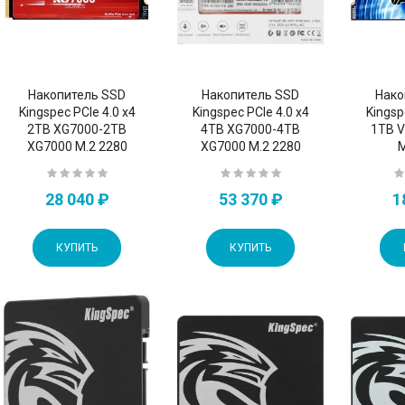
Накопитель SSD
Накопитель SSD
Нако
Kingspec PCIe 4.0 x4
Kingspec PCIe 4.0 x4
Kingsp
2TB XG7000-2TB
4TB XG7000-4TB
1TB 
XG7000 M.2 2280
XG7000 M.2 2280
M
28 040 ₽
53 370 ₽
1
КУПИТЬ
КУПИТЬ