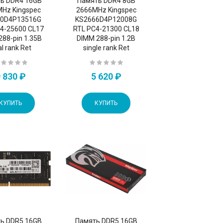
ь DDR4 16GB
Память DDR4 8GB
Hz Kingspec
2666MHz Kingspec
00D4P13516G
KS2666D4P12008G
4-25600 CL17
RTL PC4-21300 CL18
288-pin 1.35В
DIMM 288-pin 1.2В
l rank Ret
single rank Ret
 830 ₽
5 620 ₽
КУПИТЬ
КУПИТЬ
ь DDR5 16GB
Память DDR5 16GB