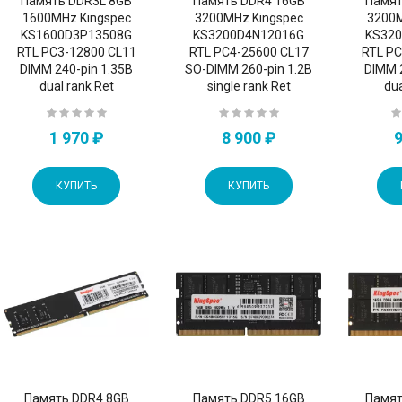
Память DDR3L 8GB
Память DDR4 16GB
Памят
1600MHz Kingspec
3200MHz Kingspec
3200M
KS1600D3P13508G
KS3200D4N12016G
KS32
RTL PC3-12800 CL11
RTL PC4-25600 CL17
RTL PC
DIMM 240-pin 1.35В
SO-DIMM 260-pin 1.2В
DIMM 
dual rank Ret
single rank Ret
dua
1 970 ₽
8 900 ₽
9
КУПИТЬ
КУПИТЬ
Память DDR4 8GB
Память DDR5 16GB
Памят