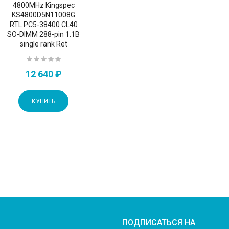
4800MHz Kingspec
KS4800D5N11008G
RTL PC5-38400 CL40
SO-DIMM 288-pin 1.1В
single rank Ret
12 640 ₽
КУПИТЬ
ПОДПИСАТЬСЯ НА