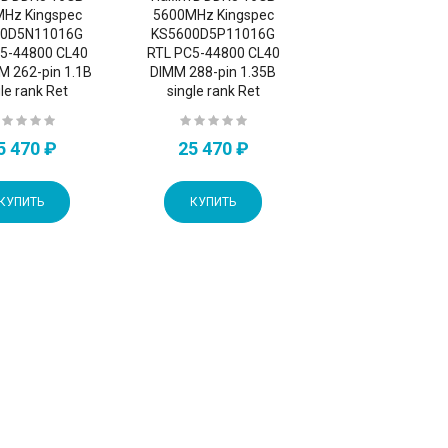
Hz Kingspec
5600MHz Kingspec
00D5N11016G
KS5600D5P11016G
5-44800 CL40
RTL PC5-44800 CL40
M 262-pin 1.1В
DIMM 288-pin 1.35В
le rank Ret
single rank Ret
5 470 ₽
25 470 ₽
КУПИТЬ
КУПИТЬ