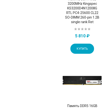
3200MHz Kingspec
KS3200D4N12008G
RTL PC4-25600 CL22
SO-DIMM 260-pin 1.2В
single rank Ret
5 810 ₽
КУПИТЬ
Память DDR5 16GB