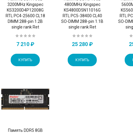
3200MHz Kingspec
4800MHz Kingspec
5600M
KS3200D4P12008G
KS4800D5N11016G
KS56
RTL PC4-25600 CL18
RTL PC5-38400 CL40
RTL PC
DIMM 288-pin 1.2В
SO-DIMM 288-pin 1.1В
SO-DIM
single rank Ret
single rank Ret
sing
7 210 ₽
25 280 ₽
2
КУПИТЬ
КУПИТЬ
Память DDR5 8GB