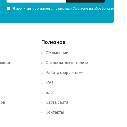
Я прочитал и согласен с правилами
Согласие на обработку персона
Полезное
О Компании
ующих
Оптовым покупателям
Работа с юр.лицами
FAQ
Блог
ров
Карта сайта
Контакты