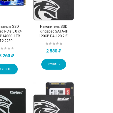
питель SSD
Накопитель SSD
ec PCIe 5.0 x4
Kingspec SATA-III
VP14000-1TB
120GB P4-120 2.5"
.2 2280
2 580 ₽
8 260 ₽
КУПИТЬ
КУПИТЬ